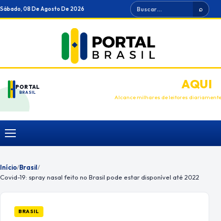
Ir
Buscar
Sábado, 08 De Agosto De 2026
⌕
para
o
conteúdo
ANUNCIE
AQUI
PORTAL
BRASIL
Alcance milhares de leitores diariament
Menu
Início
/
Brasil
/
Covid-19: spray nasal feito no Brasil pode estar disponível até 2022
BRASIL