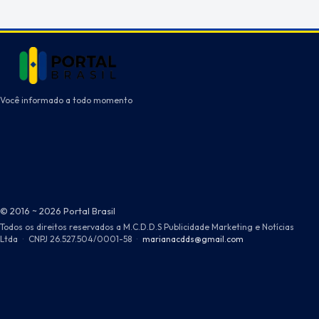
Você informado a todo momento
© 2016 ~ 2026 Portal Brasil
Todos os direitos reservados a M.C.D.D.S Publicidade Marketing e Notícias
Ltda
·
CNPJ 26.527.504/0001-58
·
marianacdds@gmail.com