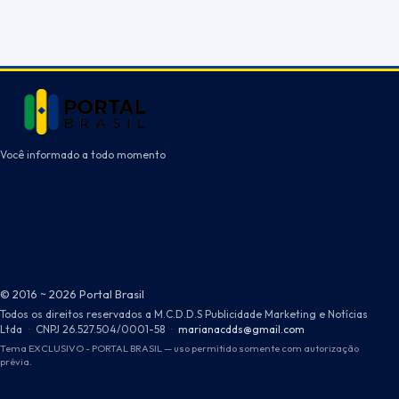
Você informado a todo momento
© 2016 ~ 2026 Portal Brasil
Todos os direitos reservados a M.C.D.D.S Publicidade Marketing e Notícias
Ltda
·
CNPJ 26.527.504/0001-58
·
marianacdds@gmail.com
Tema EXCLUSIVO - PORTAL BRASIL — uso permitido somente com autorização
prévia.