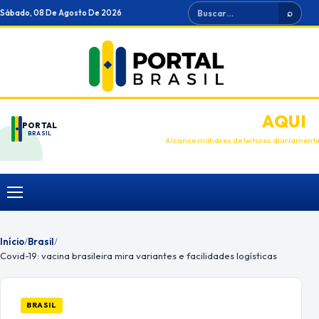
Ir
Buscar
Sábado, 08 De Agosto De 2026
⌕
para
o
conteúdo
ANUNCIE
AQUI
PORTAL
BRASIL
Alcance milhares de leitores diariament
Menu
Início
/
Brasil
/
Covid-19: vacina brasileira mira variantes e facilidades logísticas
BRASIL