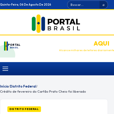
Ir
Buscar
Quinta-Feira, 06 De Agosto De 2026
⌕
para
o
conteúdo
ANUNCIE
AQUI
PORTAL
BRASIL
Alcance milhares de leitores diariament
Menu
Início
/
Distrito Federal
/
Crédito de fevereiro do Cartão Prato Cheio foi liberado
DISTRITO FEDERAL