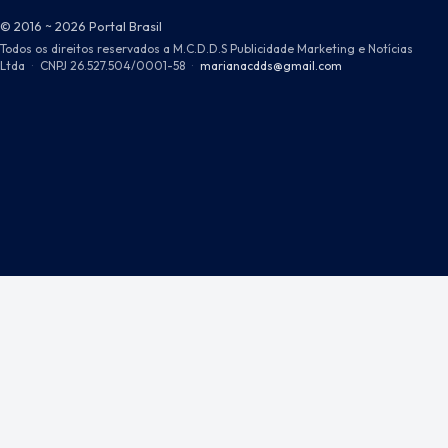
© 2016 ~ 2026 Portal Brasil
Todos os direitos reservados a M.C.D.D.S Publicidade Marketing e Notícias
Ltda
·
CNPJ 26.527.504/0001-58
·
marianacdds@gmail.com