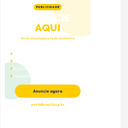
PUBLICIDADE
ANUNCIE
AQUI
Você informado a todo momento
Alto tráfego qualificado
Cobertura nacional
Múltiplas categorias
Visibilidade premium
Anuncie agora
portalbrasil.blog.br