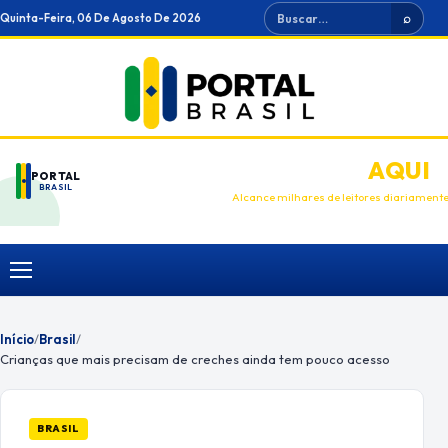
Ir
Buscar
Quinta-Feira, 06 De Agosto De 2026
⌕
para
o
conteúdo
ANUNCIE
AQUI
PORTAL
BRASIL
Alcance milhares de leitores diariament
Menu
Início
/
Brasil
/
Crianças que mais precisam de creches ainda tem pouco acesso
BRASIL