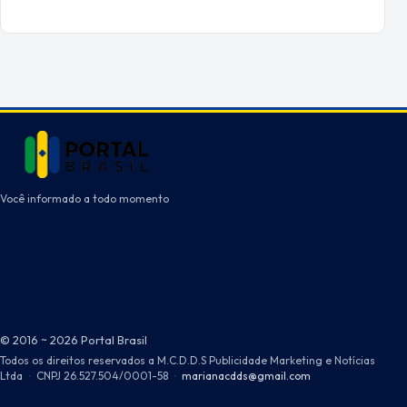
Você informado a todo momento
© 2016 ~ 2026 Portal Brasil
Todos os direitos reservados a M.C.D.D.S Publicidade Marketing e Notícias
Ltda
·
CNPJ 26.527.504/0001-58
·
marianacdds@gmail.com