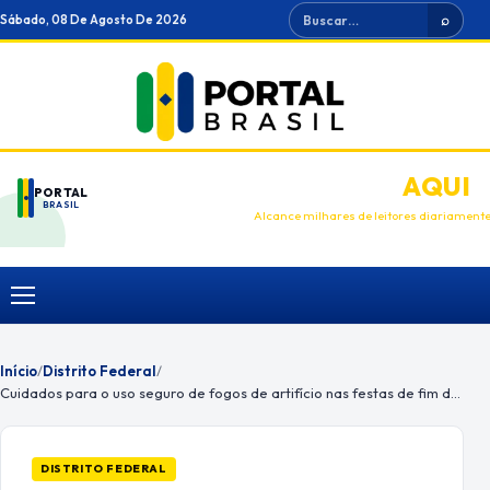
Ir
Buscar
Sábado, 08 De Agosto De 2026
⌕
para
o
conteúdo
ANUNCIE
AQUI
PORTAL
BRASIL
Alcance milhares de leitores diariament
Menu
Início
/
Distrito Federal
/
Cuidados para o uso seguro de fogos de artifício nas festas de fim de ano
DISTRITO FEDERAL