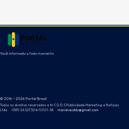
Você informado a todo momento
© 2016 ~ 2026 Portal Brasil
Todos os direitos reservados a M.C.D.D.S Publicidade Marketing e Notícias
Ltda
·
CNPJ 26.527.504/0001-58
·
marianacdds@gmail.com