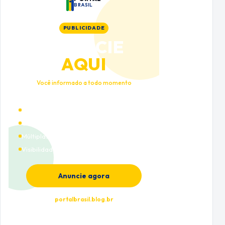
BRASIL
PUBLICIDADE
ANUNCIE
AQUI
Você informado a todo momento
Alto tráfego qualificado
Cobertura nacional
Múltiplas categorias
Visibilidade premium
Anuncie agora
portalbrasil.blog.br