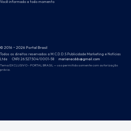
Você informado a todo momento
© 2016 ~ 2026 Portal Brasil
Todos os direitos reservados a M.C.D.D.S Publicidade Marketing e Notícias
Ltda
·
CNPJ 26.527.504/0001-58
·
marianacdds@gmail.com
Tema EXCLUSIVO - PORTAL BRASIL — uso permitido somente com autorização
prévia.