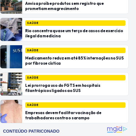
Anvisa proíbe produtos sem registro que
prometiam emagrecimento
SAÚDE
Rio concentra quase um terço de casos de exercício
ilegal da medicina
SAÚDE
Medicamento reduz em até 85% internações no SUS
por fibrose cística
SAÚDE
Lei prorroga uso do FGTS em hospitais
filantrópicos ligados ao SUS
SAÚDE
Empresas devem facilitar vacinação de
trabalhadores contra o sarampo