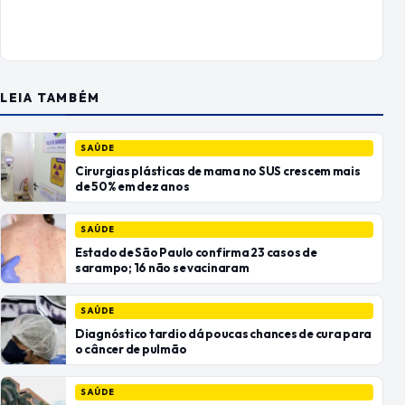
LEIA TAMBÉM
SAÚDE
Cirurgias plásticas de mama no SUS crescem mais
de 50% em dez anos
SAÚDE
Estado de São Paulo confirma 23 casos de
sarampo; 16 não se vacinaram
SAÚDE
Diagnóstico tardio dá poucas chances de cura para
o câncer de pulmão
SAÚDE