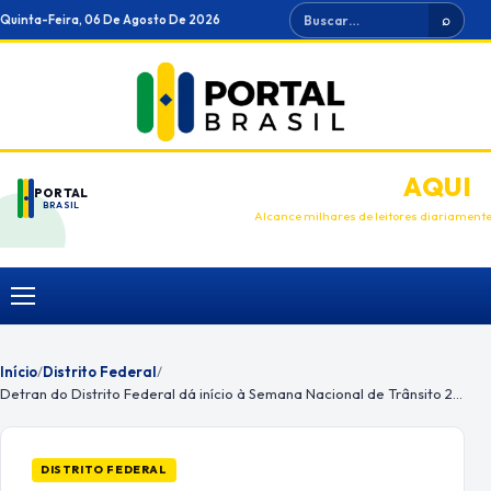
Ir
Buscar
Quinta-Feira, 06 De Agosto De 2026
⌕
para
o
conteúdo
ANUNCIE
AQUI
PORTAL
BRASIL
Alcance milhares de leitores diariament
Menu
Início
/
Distrito Federal
/
Detran do Distrito Federal dá início à Semana Nacional de Trânsito 2021
DISTRITO FEDERAL