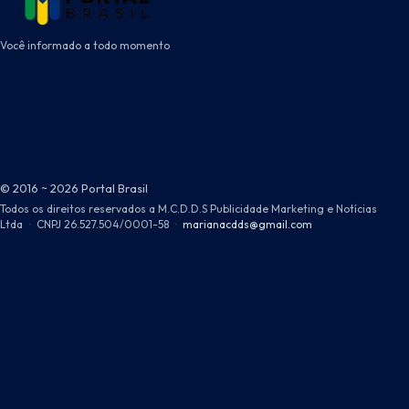
Você informado a todo momento
© 2016 ~ 2026 Portal Brasil
Todos os direitos reservados a M.C.D.D.S Publicidade Marketing e Notícias
Ltda
·
CNPJ 26.527.504/0001-58
·
marianacdds@gmail.com