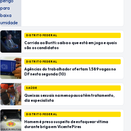
DISTRITO FEDERAL
Corrida ao Buriti: saiba o que está em jogo e quais
são os candidatos
DISTRITO FEDERAL
Agências do trabalhador ofertam 1.589 vagas no
DF nesta segunda (10)
SAÚDE
Queixas sexuais na menopausa têm tratamento,
diz especialista
DISTRITO FEDERAL
Homem é preso suspeito de esfaquear vítima
durante briga em Vicente Pires