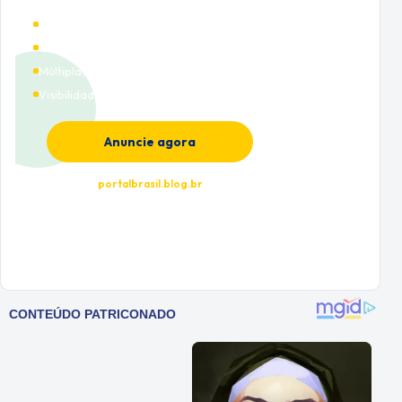
Alto tráfego qualificado
Cobertura nacional
Múltiplas categorias
Visibilidade premium
Anuncie agora
portalbrasil.blog.br