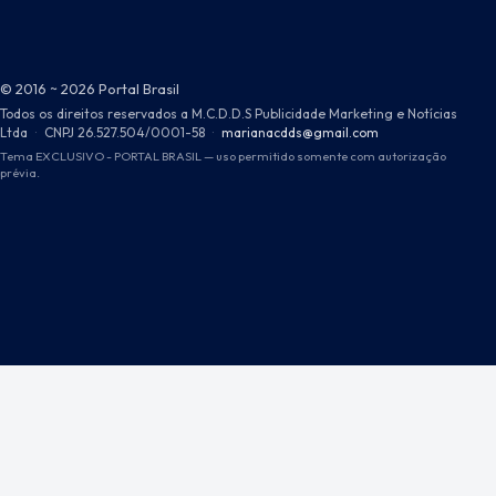
© 2016 ~ 2026 Portal Brasil
Todos os direitos reservados a M.C.D.D.S Publicidade Marketing e Notícias
Ltda
·
CNPJ 26.527.504/0001-58
·
marianacdds@gmail.com
Tema EXCLUSIVO - PORTAL BRASIL — uso permitido somente com autorização
prévia.