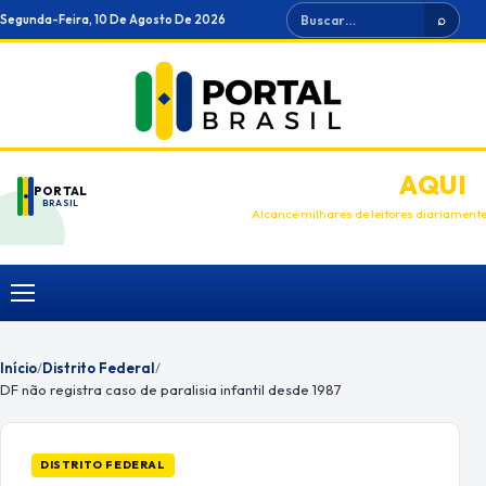
Ir
Buscar
Segunda-Feira, 10 De Agosto De 2026
⌕
para
o
conteúdo
ANUNCIE
AQUI
PORTAL
BRASIL
Alcance milhares de leitores diariament
Menu
Início
/
Distrito Federal
/
DF não registra caso de paralisia infantil desde 1987
DISTRITO FEDERAL