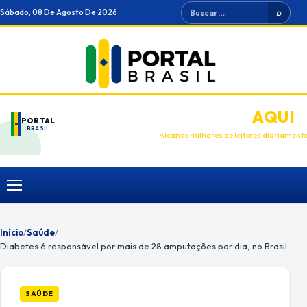
Ir
Buscar
Sábado, 08 De Agosto De 2026
⌕
para
o
conteúdo
ANUNCIE
AQUI
PORTAL
BRASIL
Alcance milhares de leitores diariament
Menu
Início
/
Saúde
/
Diabetes é responsável por mais de 28 amputações por dia, no Brasil
SAÚDE