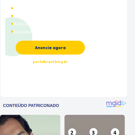
Alto tráfego qualificado
Cobertura nacional
Múltiplas categorias
Visibilidade premium
Anuncie agora
portalbrasil.blog.br