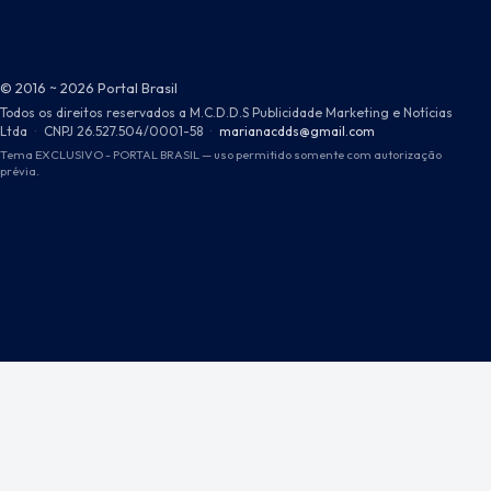
© 2016 ~ 2026 Portal Brasil
Todos os direitos reservados a M.C.D.D.S Publicidade Marketing e Notícias
Ltda
·
CNPJ 26.527.504/0001-58
·
marianacdds@gmail.com
Tema EXCLUSIVO - PORTAL BRASIL — uso permitido somente com autorização
prévia.