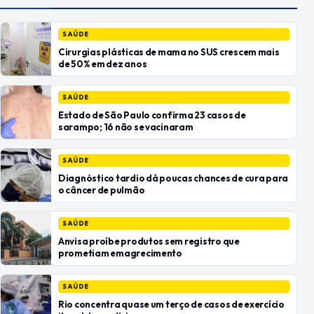
SAÚDE
Cirurgias plásticas de mama no SUS crescem mais
de 50% em dez anos
SAÚDE
Estado de São Paulo confirma 23 casos de
sarampo; 16 não se vacinaram
SAÚDE
Diagnóstico tardio dá poucas chances de cura para
o câncer de pulmão
SAÚDE
Anvisa proíbe produtos sem registro que
prometiam emagrecimento
SAÚDE
Rio concentra quase um terço de casos de exercício