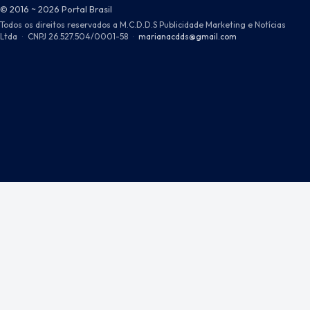
© 2016 ~ 2026 Portal Brasil
Todos os direitos reservados a M.C.D.D.S Publicidade Marketing e Notícias
Ltda
·
CNPJ 26.527.504/0001-58
·
marianacdds@gmail.com