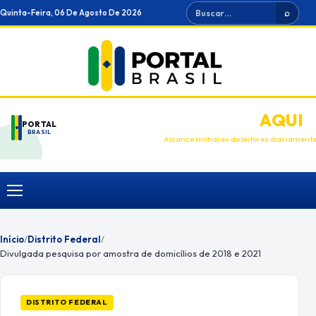
Ir
Buscar
Quinta-Feira, 06 De Agosto De 2026
⌕
para
o
conteúdo
ANUNCIE
AQUI
PORTAL
BRASIL
Alcance milhares de leitores diariament
Menu
Início
/
Distrito Federal
/
Divulgada pesquisa por amostra de domicílios de 2018 e 2021
DISTRITO FEDERAL