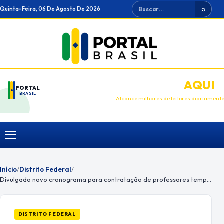
Ir
Buscar
Quinta-Feira, 06 De Agosto De 2026
⌕
para
o
conteúdo
ANUNCIE
AQUI
PORTAL
BRASIL
Alcance milhares de leitores diariament
Menu
Início
/
Distrito Federal
/
Divulgado novo cronograma para contratação de professores temporários
DISTRITO FEDERAL