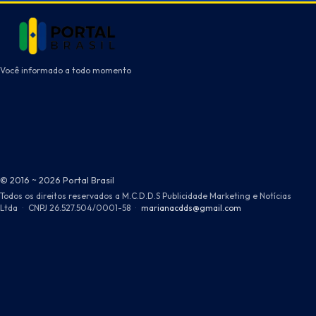
Você informado a todo momento
© 2016 ~ 2026 Portal Brasil
Todos os direitos reservados a M.C.D.D.S Publicidade Marketing e Notícias
Ltda
·
CNPJ 26.527.504/0001-58
·
marianacdds@gmail.com