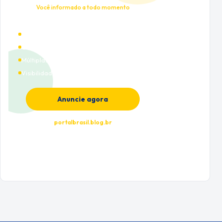
Você informado a todo momento
Alto tráfego qualificado
Cobertura nacional
Múltiplas categorias
Visibilidade premium
Anuncie agora
portalbrasil.blog.br