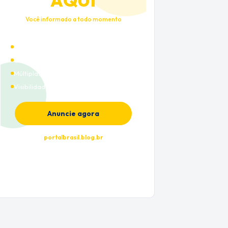
AQUI
Você informado a todo momento
Alto tráfego qualificado
Cobertura nacional
Múltiplas categorias
Visibilidade premium
Anuncie agora
portalbrasil.blog.br