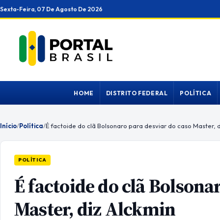
Ir
Sexta-Feira, 07 De Agosto De 2026
para
o
conteúdo
HOME
DISTRITO FEDERAL
POLÍTICA
Início
/
Política
/
É factoide do clã Bolsonaro para desviar do caso Master, d
POLÍTICA
É factoide do clã Bolsona
Master, diz Alckmin