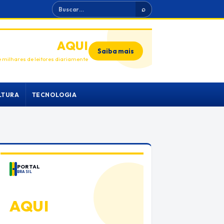
Buscar
⌕
ANUNCIE
AQUI
Saiba mais
 milhares de leitores diariamente
LTURA
TECNOLOGIA
PORTAL
BRASIL
ANUNCIE
AQUI
Espaço premium para sua marca