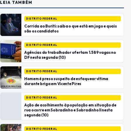
LEIA TAMBÉM
DISTRITO FEDERAL
Corrida ao Buriti: saiba o que está em jogo e quais
são os candidatos
DISTRITO FEDERAL
Agências do trabalhador ofertam 1.589 vagas no
DF nesta segunda (10)
DISTRITO FEDERAL
Homem é preso suspeito de esfaquear vítima
durante briga em Vicente Pires
DISTRITO FEDERAL
Ação de acolhimento à população em situação de
rua ocorre em Sobradinho e Sobradinho II nesta
segunda (10)
DISTRITO FEDERAL