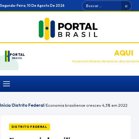
Ir
Buscar
Segunda-Feira, 10 De Agosto De 2026
⌕
para
o
conteúdo
ANUNCIE
AQUI
PORTAL
BRASIL
Alcance milhares de leitores diariament
Menu
Início
/
Distrito Federal
/
Economia brasiliense cresceu 4,3% em 2022
DISTRITO FEDERAL