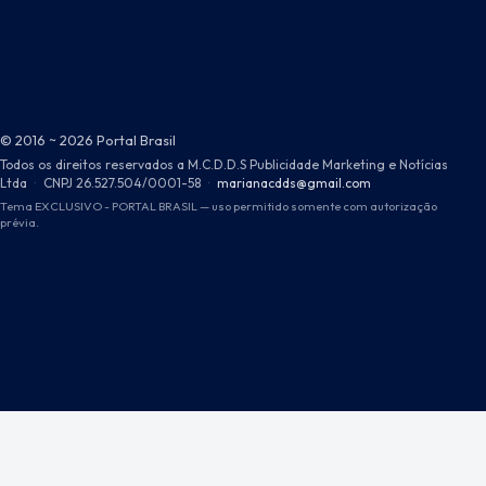
© 2016 ~ 2026 Portal Brasil
Todos os direitos reservados a M.C.D.D.S Publicidade Marketing e Notícias
Ltda
·
CNPJ 26.527.504/0001-58
·
marianacdds@gmail.com
Tema EXCLUSIVO - PORTAL BRASIL — uso permitido somente com autorização
prévia.