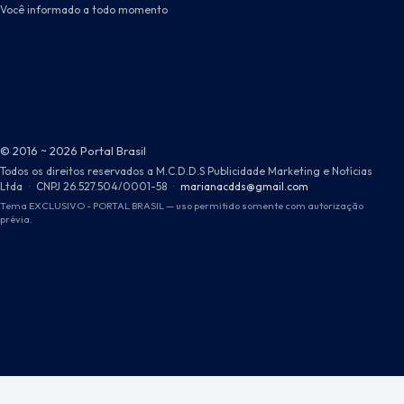
Você informado a todo momento
© 2016 ~ 2026 Portal Brasil
Todos os direitos reservados a M.C.D.D.S Publicidade Marketing e Notícias
Ltda
·
CNPJ 26.527.504/0001-58
·
marianacdds@gmail.com
Tema EXCLUSIVO - PORTAL BRASIL — uso permitido somente com autorização
prévia.