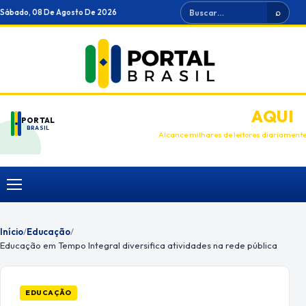
Ir
Buscar
Sábado, 08 De Agosto De 2026
⌕
para
o
conteúdo
ANUNCIE
AQUI
PORTAL
BRASIL
Alcance milhares de leitores diariament
Menu
Início
/
Educação
/
Educação em Tempo Integral diversifica atividades na rede pública
EDUCAÇÃO