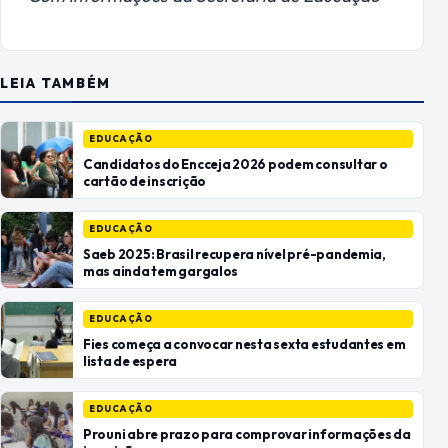
LEIA TAMBÉM
EDUCAÇÃO
Candidatos do Encceja 2026 podem consultar o
cartão de inscrição
EDUCAÇÃO
Saeb 2025: Brasil recupera nível pré-pandemia,
mas ainda tem gargalos
EDUCAÇÃO
Fies começa a convocar nesta sexta estudantes em
lista de espera
EDUCAÇÃO
Prouni abre prazo para comprovar informações da