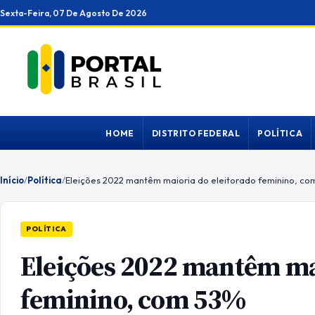
Ir
Sexta-Feira, 07 De Agosto De 2026
para
o
conteúdo
HOME
DISTRITO FEDERAL
POLÍTICA
Início
/
Política
/
Eleições 2022 mantêm maioria do eleitorado feminino, co
POLÍTICA
Eleições 2022 mantêm mai
feminino, com 53%