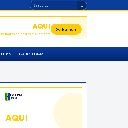
Buscar
⌕
ANUNCIE
AQUI
Saiba mais
 milhares de leitores diariamente
LTURA
TECNOLOGIA
PORTAL
BRASIL
ANUNCIE
AQUI
Espaço premium para sua marca