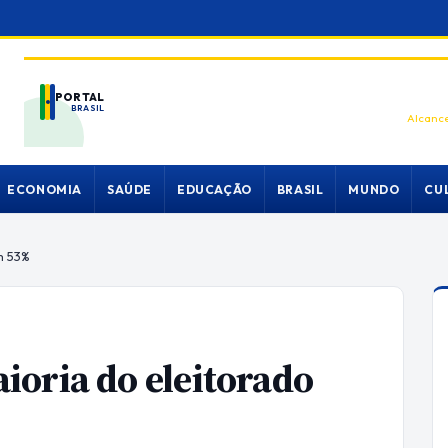
PORTAL
BRASIL
Alcance
ECONOMIA
SAÚDE
EDUCAÇÃO
BRASIL
MUNDO
CU
m 53%
oria do eleitorado