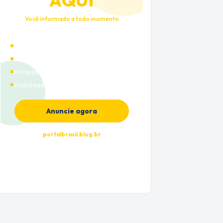
AQUI
Você informado a todo momento
Alto tráfego qualificado
Cobertura nacional
Múltiplas categorias
Visibilidade premium
Anuncie agora
portalbrasil.blog.br