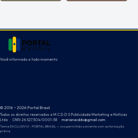
Você informado a todo momento
© 2016 ~ 2026 Portal Brasil
Todos os direitos reservados a M.C.D.D.S Publicidade Marketing e Notícias
Ltda
·
CNPJ 26.527.504/0001-58
·
marianacdds@gmail.com
Tema EXCLUSIVO - PORTAL BRASIL — uso permitido somente com autorização
prévia.