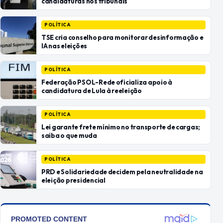
candidaturas nos tribunais
POLÍTICA
TSE cria conselho para monitorar desinformação e
IA nas eleições
POLÍTICA
Federação PSOL-Rede oficializa apoio à
candidatura de Lula à reeleição
POLÍTICA
Lei garante frete mínimo no transporte de cargas;
saiba o que muda
POLÍTICA
PRD e Solidariedade decidem pela neutralidade na
eleição presidencial