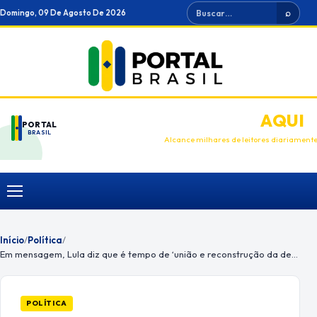
Ir
Buscar
Domingo, 09 De Agosto De 2026
⌕
para
o
conteúdo
ANUNCIE
AQUI
PORTAL
BRASIL
Alcance milhares de leitores diariament
Menu
Início
/
Política
/
Em mensagem, Lula diz que é tempo de ‘união e reconstrução da democracia’
POLÍTICA