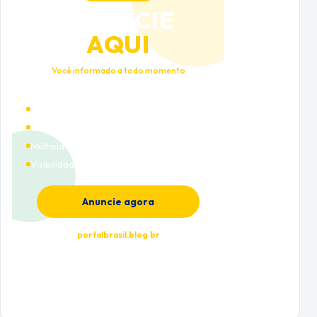
ANUNCIE
AQUI
Você informado a todo momento
Alto tráfego qualificado
Cobertura nacional
Múltiplas categorias
Visibilidade premium
Anuncie agora
portalbrasil.blog.br