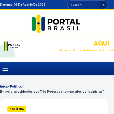
Ir
Buscar
Domingo, 09 De Agosto De 2026
⌕
para
o
conteúdo
ANUNCIE
AQUI
PORTAL
BRASIL
Alcance milhares de leitores diariament
Menu
Início
/
Política
/
Em nota, presidentes dos Três Poderes chamam atos de “golpistas”
POLÍTICA