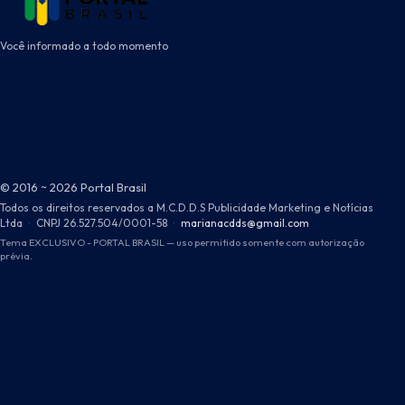
Você informado a todo momento
© 2016 ~ 2026 Portal Brasil
Todos os direitos reservados a M.C.D.D.S Publicidade Marketing e Notícias
Ltda
·
CNPJ 26.527.504/0001-58
·
marianacdds@gmail.com
Tema EXCLUSIVO - PORTAL BRASIL — uso permitido somente com autorização
prévia.