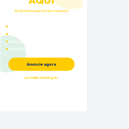
AQUI
Você informado a todo momento
Alto tráfego qualificado
Cobertura nacional
Múltiplas categorias
Visibilidade premium
Anuncie agora
portalbrasil.blog.br