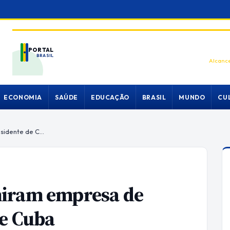
PORTAL
BRASIL
Alcance
ECONOMIA
SAÚDE
EDUCAÇÃO
BRASIL
MUNDO
CU
Em novas sanções, EUA miram empresa de mineração e presidente de Cuba
miram empresa de
de Cuba