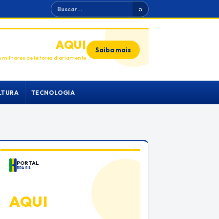
Buscar
⌕
ANUNCIE
AQUI
Saiba mais
 milhares de leitores diariamente
LTURA
TECNOLOGIA
PORTAL
BRASIL
ANUNCIE
AQUI
Espaço premium para sua marca