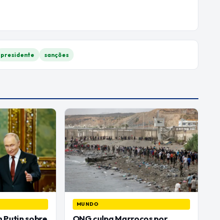
presidente
sanções
MUNDO
 Putin sobre
ONG culpa Marrocos por