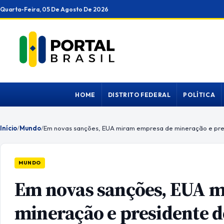
Ir
Quarta-Feira, 05 De Agosto De 2026
para
o
conteúdo
HOME
DISTRITO FEDERAL
POLÍTICA
Início
/
Mundo
/
MUNDO
Em novas sanções, EUA 
mineração e presidente 