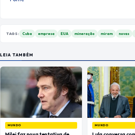
TAGS:
Cuba
empresa
EUA
mineração
miram
novas
LEIA TAMBÉM
MUNDO
MUNDO
Milei faz nova tentativa de
Lula conversa com