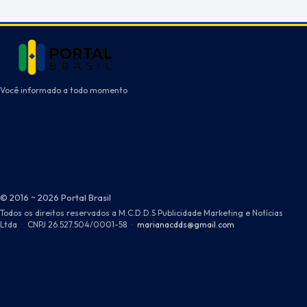
Você informado a todo momento
© 2016 ~ 2026 Portal Brasil
Todos os direitos reservados a M.C.D.D.S Publicidade Marketing e Notícias
Ltda
·
CNPJ 26.527.504/0001-58
·
marianacdds@gmail.com