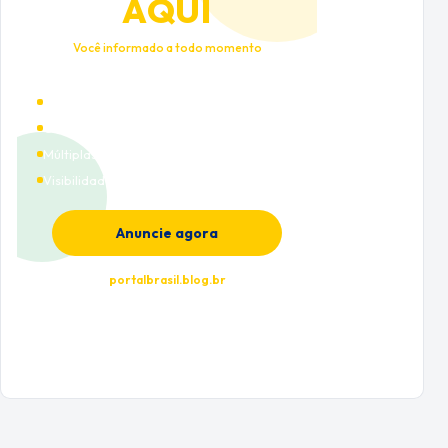
AQUI
Você informado a todo momento
Alto tráfego qualificado
Cobertura nacional
Múltiplas categorias
Visibilidade premium
Anuncie agora
portalbrasil.blog.br