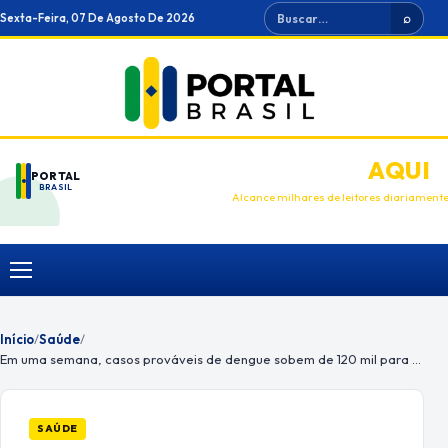
Ir
Buscar
Sexta-Feira, 07 De Agosto De 2026
⌕
para
o
conteúdo
ANUNCIE
AQUI
PORTAL
BRASIL
Alcance milhares de leitores diariament
Menu
Início
/
Saúde
/
Em uma semana, casos prováveis de dengue sobem de 120 mil para 217 mil
SAÚDE