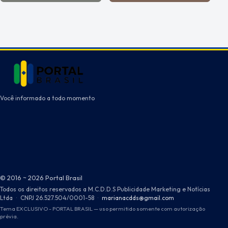
Você informado a todo momento
© 2016 ~ 2026 Portal Brasil
Todos os direitos reservados a M.C.D.D.S Publicidade Marketing e Notícias
Ltda
·
CNPJ 26.527.504/0001-58
·
marianacdds@gmail.com
Tema EXCLUSIVO - PORTAL BRASIL — uso permitido somente com autorização
prévia.