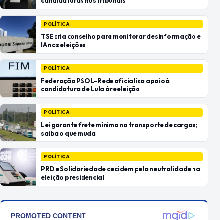
candidaturas nos tribunais
POLÍTICA
TSE cria conselho para monitorar desinformação e
IA nas eleições
POLÍTICA
Federação PSOL-Rede oficializa apoio à
candidatura de Lula à reeleição
POLÍTICA
Lei garante frete mínimo no transporte de cargas;
saiba o que muda
POLÍTICA
PRD e Solidariedade decidem pela neutralidade na
eleição presidencial