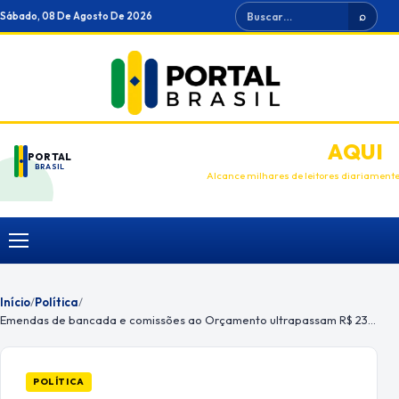
Ir
Buscar
Sábado, 08 De Agosto De 2026
⌕
para
o
conteúdo
ANUNCIE
AQUI
PORTAL
BRASIL
Alcance milhares de leitores diariament
Menu
Início
/
Política
/
Emendas de bancada e comissões ao Orçamento ultrapassam R$ 234 bilhões
POLÍTICA