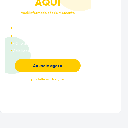
AQUI
Você informado a todo momento
Alto tráfego qualificado
Cobertura nacional
Múltiplas categorias
Visibilidade premium
Anuncie agora
portalbrasil.blog.br