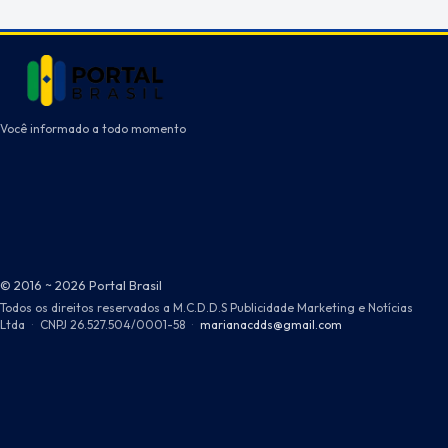
Você informado a todo momento
© 2016 ~ 2026 Portal Brasil
Todos os direitos reservados a M.C.D.D.S Publicidade Marketing e Notícias
Ltda
·
CNPJ 26.527.504/0001-58
·
marianacdds@gmail.com