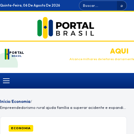
Ir
Buscar
Quinta-Feira, 06 De Agosto De 2026
⌕
para
o
conteúdo
ANUNCIE
AQUI
PORTAL
BRASIL
Alcance milhares de leitores diariament
Menu
Início
/
Economia
/
Empreendedorismo rural ajuda família a superar acidente e expandir empresa
ECONOMIA