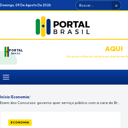
Ir
Buscar
Domingo, 09 De Agosto De 2026
⌕
para
o
conteúdo
ANUNCIE
AQUI
PORTAL
BRASIL
Alcance milhares de leitores diariament
Menu
Início
/
Economia
/
Enem dos Concursos: governo quer serviço público com a cara do Brasil
ECONOMIA