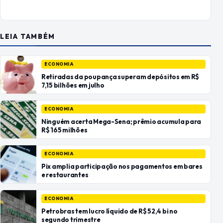
LEIA TAMBÉM
ECONOMIA
Retiradas da poupança superam depósitos em R$
7,15 bilhões em julho
ECONOMIA
Ninguém acerta Mega-Sena; prêmio acumula para
R$ 165 milhões
ECONOMIA
Pix amplia participação nos pagamentos em bares
e restaurantes
ECONOMIA
Petrobras tem lucro líquido de R$ 52,4 bi no
segundo trimestre