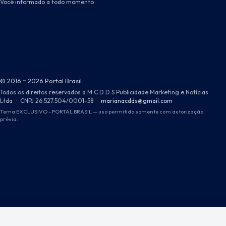
Você informado a todo momento
© 2016 ~ 2026 Portal Brasil
Todos os direitos reservados a M.C.D.D.S Publicidade Marketing e Notícias
Ltda
·
CNPJ 26.527.504/0001-58
·
marianacdds@gmail.com
Tema EXCLUSIVO - PORTAL BRASIL — uso permitido somente com autorização
prévia.