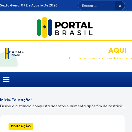
Ir
Buscar
Sexta-Feira, 07 De Agosto De 2026
⌕
para
o
conteúdo
ANUNCIE
AQUI
PORTAL
BRASIL
Alcance milhares de leitores diariament
Menu
Início
/
Educação
/
Ensino a distância conquista adeptos e aumenta após fim de restrições
EDUCAÇÃO