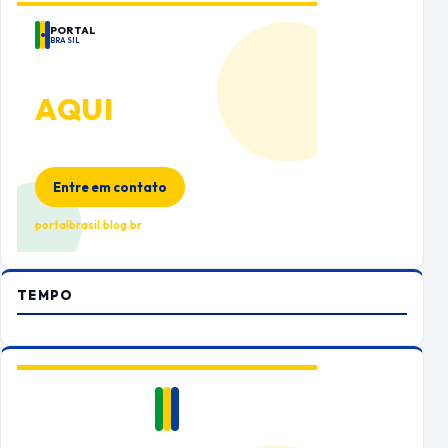
PORTAL
BRASIL
ANUNCIE
AQUI
Espaço premium para sua marca
no Portal Brasil
Entre em contato
portalbrasil.blog.br
TEMPO