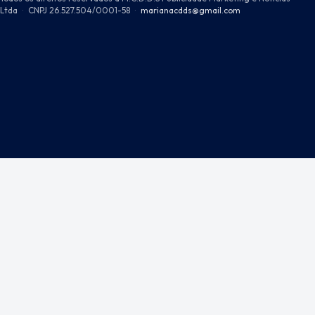
Ltda
·
CNPJ 26.527.504/0001-58
·
marianacdds@gmail.com