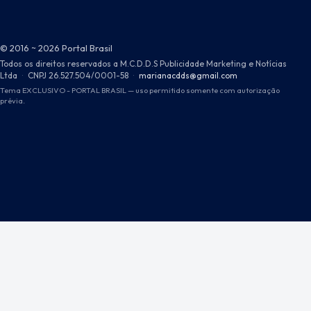
© 2016 ~ 2026 Portal Brasil
Todos os direitos reservados a M.C.D.D.S Publicidade Marketing e Notícias
Ltda
·
CNPJ 26.527.504/0001-58
·
marianacdds@gmail.com
Tema EXCLUSIVO - PORTAL BRASIL — uso permitido somente com autorização
prévia.