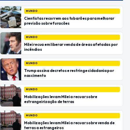
MUNDO
Cientistas recorrem aos tubarões para melhorar
previsão sobre furacões
MUNDO
Milei recua em liberar venda de áreas afetadas por
incêndios
MUNDO
Trump assina decretos e restringe cidadania por
nascimento
MUNDO
Mobilizações levam Milei a recuar sobre
estrangeirização de terras
MUNDO
Mobilizações levam Milei a recuar sobre venda de
terras a estrangeiros