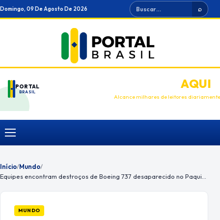
Ir
Buscar
Domingo, 09 De Agosto De 2026
⌕
para
o
conteúdo
ANUNCIE
AQUI
PORTAL
BRASIL
Alcance milhares de leitores diariament
Menu
Início
/
Mundo
/
Equipes encontram destroços de Boeing 737 desaparecido no Paquistão
MUNDO