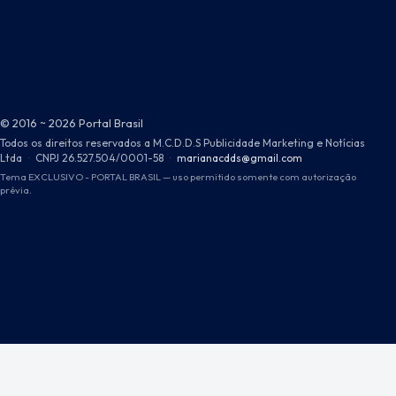
© 2016 ~ 2026 Portal Brasil
Todos os direitos reservados a M.C.D.D.S Publicidade Marketing e Notícias
Ltda
·
CNPJ 26.527.504/0001-58
·
marianacdds@gmail.com
Tema EXCLUSIVO - PORTAL BRASIL — uso permitido somente com autorização
prévia.