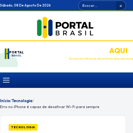
Ir
Buscar
Sábado, 08 De Agosto De 2026
⌕
para
o
conteúdo
ANUNCIE
AQUI
PORTAL
BRASIL
Alcance milhares de leitores diariament
Menu
Início
/
Tecnologia
/
Erro no iPhone é capaz de desativar Wi-Fi para sempre
TECNOLOGIA