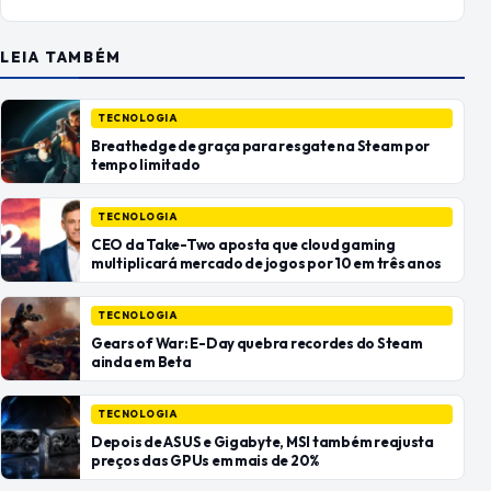
LEIA TAMBÉM
TECNOLOGIA
Breathedge de graça para resgate na Steam por
tempo limitado
TECNOLOGIA
CEO da Take-Two aposta que cloud gaming
multiplicará mercado de jogos por 10 em três anos
TECNOLOGIA
Gears of War: E-Day quebra recordes do Steam
ainda em Beta
TECNOLOGIA
Depois de ASUS e Gigabyte, MSI também reajusta
preços das GPUs em mais de 20%