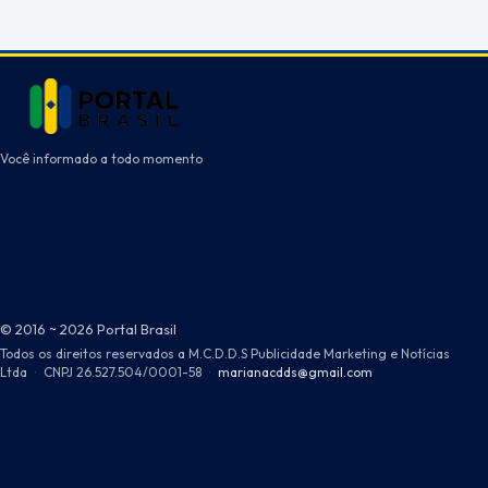
Você informado a todo momento
© 2016 ~ 2026 Portal Brasil
Todos os direitos reservados a M.C.D.D.S Publicidade Marketing e Notícias
Ltda
·
CNPJ 26.527.504/0001-58
·
marianacdds@gmail.com