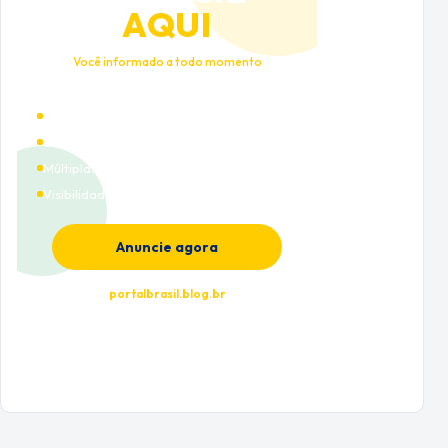
AQUI
Você informado a todo momento
Alto tráfego qualificado
Cobertura nacional
Múltiplas categorias
Visibilidade premium
Anuncie agora
portalbrasil.blog.br