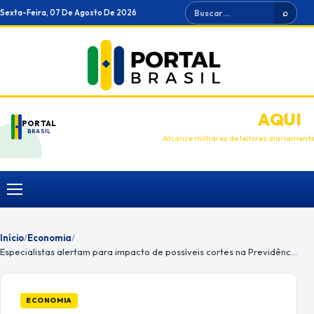
Ir
Buscar
Sexta-Feira, 07 De Agosto De 2026
⌕
para
o
conteúdo
ANUNCIE
AQUI
PORTAL
BRASIL
Alcance milhares de leitores diariament
Menu
Início
/
Economia
/
Especialistas alertam para impacto de possíveis cortes na Previdência
ECONOMIA