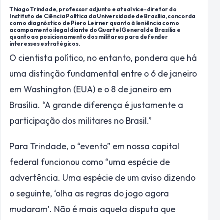
Thiago Trindade, professor adjunto e atual vice-diretor do
Instituto de Ciência Política da Universidade de Brasília, concorda
com o diagnóstico de Piero Leirner quanto à leniência com o
acampamento ilegal diante do Quartel General de Brasília e
quanto ao posicionamento dos militares para defender
interesses estratégicos.
O cientista político, no entanto, pondera que há
uma distinção fundamental entre o 6 de janeiro
em Washington (EUA) e o 8 de janeiro em
Brasília. “A grande diferença é justamente a
participação dos militares no Brasil.”
Para Trindade, o “evento” em nossa capital
federal funcionou como “uma espécie de
advertência. Uma espécie de um aviso dizendo
o seguinte, ‘olha as regras do jogo agora
mudaram’. Não é mais aquela disputa que