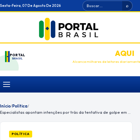
Ir
Buscar
Sexta-Feira, 07 De Agosto De 2026
⌕
para
o
conteúdo
ANUNCIE
AQUI
PORTAL
BRASIL
Alcance milhares de leitores diariament
Menu
Início
/
Política
/
Especialistas apontam intenções por trás da tentativa de golpe em 8/1
POLÍTICA