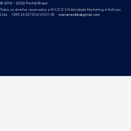
© 2016 ~ 2026 Portal Brasil
Todos os direitos reservados a M.C.D.D.S Publicidade Marketing e Notícias
Ltda
·
CNPJ 26.527.504/0001-58
·
marianacdds@gmail.com