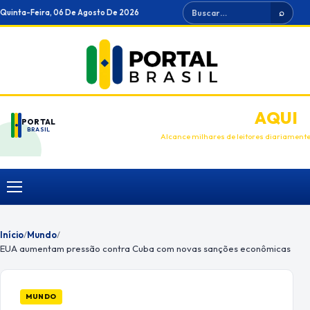
Ir
Buscar
Quinta-Feira, 06 De Agosto De 2026
⌕
para
o
conteúdo
ANUNCIE
AQUI
PORTAL
BRASIL
Alcance milhares de leitores diariament
Menu
Início
/
Mundo
/
EUA aumentam pressão contra Cuba com novas sanções econômicas
MUNDO