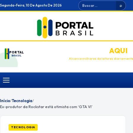
Ir
Buscar
Segunda-Feira, 10 De Agosto De 2026
⌕
para
o
conteúdo
ANUNCIE
AQUI
PORTAL
BRASIL
Alcance milhares de leitores diariament
Menu
Início
/
Tecnologia
/
Ex-produtor da Rockstar está otimista com ‘GTA VI’
TECNOLOGIA