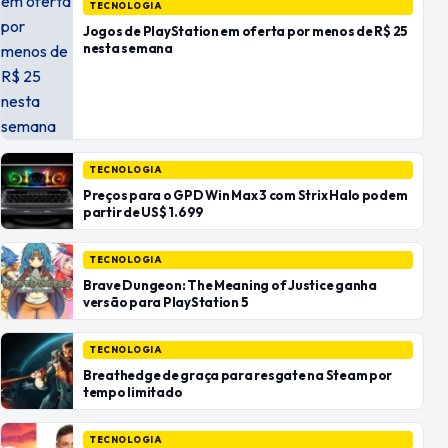
TECNOLOGIA
Jogos de PlayStation em oferta por menos de R$ 25
nesta semana
TECNOLOGIA
Preços para o GPD Win Max 3 com Strix Halo podem
partir de US$ 1.699
TECNOLOGIA
Brave Dungeon: The Meaning of Justice ganha
versão para PlayStation 5
TECNOLOGIA
Breathedge de graça para resgate na Steam por
tempo limitado
TECNOLOGIA