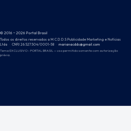
© 2016 ~ 2026 Portal Brasil
Todos os direitos reservados a M.C.D.D.S Publicidade Marketing e Notícias
Ltda
·
CNPJ 26.527.504/0001-58
·
marianacdds@gmail.com
Tema EXCLUSIVO - PORTAL BRASIL — uso permitido somente com autorização
prévia.