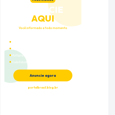
ANUNCIE
AQUI
Você informado a todo momento
Alto tráfego qualificado
Cobertura nacional
Múltiplas categorias
Visibilidade premium
Anuncie agora
portalbrasil.blog.br