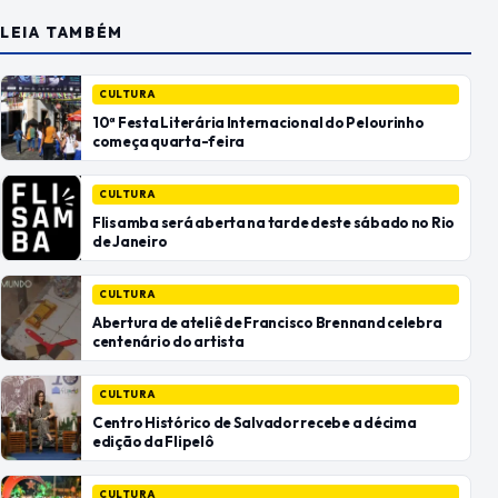
LEIA TAMBÉM
CULTURA
10ª Festa Literária Internacional do Pelourinho
começa quarta-feira
CULTURA
Flisamba será aberta na tarde deste sábado no Rio
de Janeiro
CULTURA
Abertura de ateliê de Francisco Brennand celebra
centenário do artista
CULTURA
Centro Histórico de Salvador recebe a décima
edição da Flipelô
CULTURA