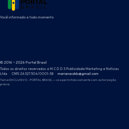
Você informado a todo momento
© 2016 ~ 2026 Portal Brasil
Todos os direitos reservados a M.C.D.D.S Publicidade Marketing e Notícias
Ltda
·
CNPJ 26.527.504/0001-58
·
marianacdds@gmail.com
Tema EXCLUSIVO - PORTAL BRASIL — uso permitido somente com autorização
prévia.