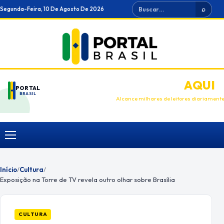
Ir
Buscar
Segunda-Feira, 10 De Agosto De 2026
⌕
para
o
conteúdo
ANUNCIE
AQUI
PORTAL
BRASIL
Alcance milhares de leitores diariament
Menu
Início
/
Cultura
/
Exposição na Torre de TV revela outro olhar sobre Brasília
CULTURA