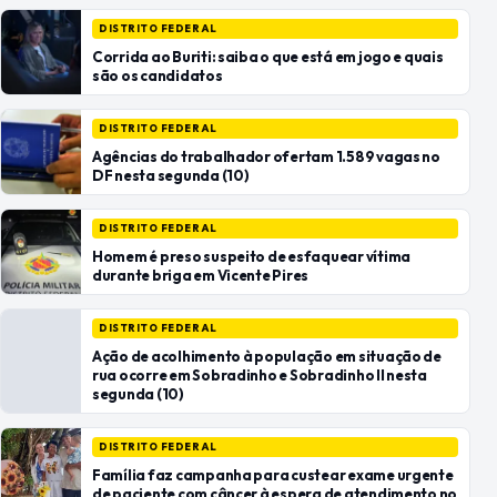
DISTRITO FEDERAL
Corrida ao Buriti: saiba o que está em jogo e quais
são os candidatos
DISTRITO FEDERAL
Agências do trabalhador ofertam 1.589 vagas no
DF nesta segunda (10)
DISTRITO FEDERAL
Homem é preso suspeito de esfaquear vítima
durante briga em Vicente Pires
DISTRITO FEDERAL
Ação de acolhimento à população em situação de
rua ocorre em Sobradinho e Sobradinho II nesta
segunda (10)
DISTRITO FEDERAL
Família faz campanha para custear exame urgente
de paciente com câncer à espera de atendimento no