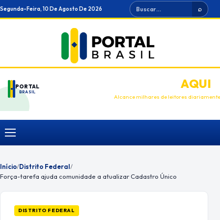
Ir
Buscar
Segunda-Feira, 10 De Agosto De 2026
⌕
para
o
conteúdo
ANUNCIE
AQUI
PORTAL
BRASIL
Alcance milhares de leitores diariament
Menu
Início
/
Distrito Federal
/
Força-tarefa ajuda comunidade a atualizar Cadastro Único
DISTRITO FEDERAL