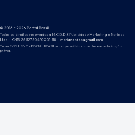
© 2016 ~ 2026 Portal Brasil
Todos os direitos reservados a M.C.D.D.S Publicidade Marketing e Notícias
Ltda
·
CNPJ 26.527.504/0001-58
·
marianacdds@gmail.com
Tema EXCLUSIVO - PORTAL BRASIL — uso permitido somente com autorização
prévia.