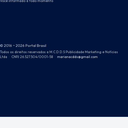
Você informado a todo momento
© 2016 ~ 2026 Portal Brasil
Todos os direitos reservados a M.C.D.D.S Publicidade Marketing e Notícias
Ltda
·
CNPJ 26.527.504/0001-58
·
marianacdds@gmail.com