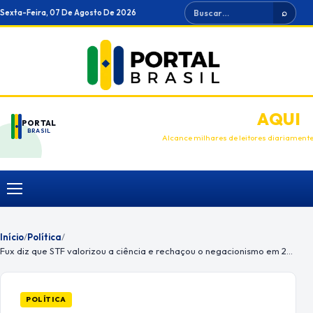
Ir
Buscar
Sexta-Feira, 07 De Agosto De 2026
⌕
para
o
conteúdo
ANUNCIE
AQUI
PORTAL
BRASIL
Alcance milhares de leitores diariament
Menu
Início
/
Política
/
Fux diz que STF valorizou a ciência e rechaçou o negacionismo em 2021
POLÍTICA