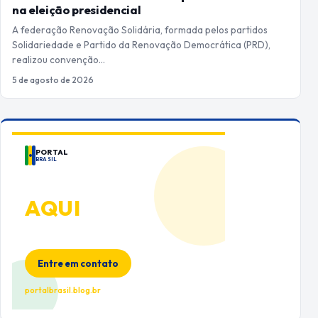
na eleição presidencial
A federação Renovação Solidária, formada pelos partidos
Solidariedade e Partido da Renovação Democrática (PRD),
realizou convenção…
5 de agosto de 2026
PORTAL
BRASIL
ANUNCIE
AQUI
Espaço premium para sua marca
no Portal Brasil
Entre em contato
portalbrasil.blog.br