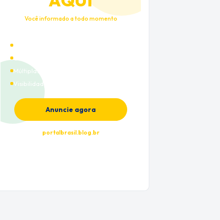
AQUI
Você informado a todo momento
Alto tráfego qualificado
Cobertura nacional
Múltiplas categorias
Visibilidade premium
Anuncie agora
portalbrasil.blog.br