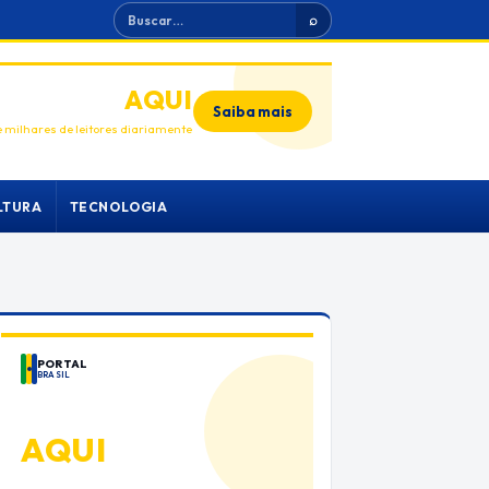
Buscar
⌕
ANUNCIE
AQUI
Saiba mais
 milhares de leitores diariamente
LTURA
TECNOLOGIA
PORTAL
BRASIL
ANUNCIE
AQUI
Espaço premium para sua marca