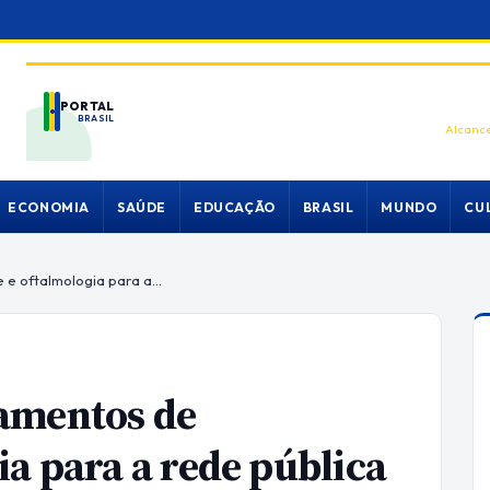
PORTAL
BRASIL
Alcance
ECONOMIA
SAÚDE
EDUCAÇÃO
BRASIL
MUNDO
CU
GDF entrega novos equipamentos de hemodiálise e oftalmologia para a rede pública
amentos de
ia para a rede pública