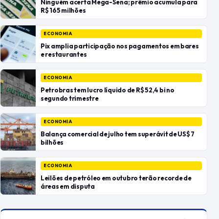
Ninguém acerta Mega-Sena; prêmio acumula para
R$ 165 milhões
ECONOMIA
Pix amplia participação nos pagamentos em bares
e restaurantes
ECONOMIA
Petrobras tem lucro líquido de R$ 52,4 bi no
segundo trimestre
ECONOMIA
Balança comercial de julho tem superávit de US$ 7
bilhões
ECONOMIA
Leilões de petróleo em outubro terão recorde de
áreas em disputa