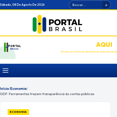
Ir
Buscar
Sábado, 08 De Agosto De 2026
⌕
para
o
conteúdo
ANUNCIE
AQUI
PORTAL
BRASIL
Alcance milhares de leitores diariament
Menu
Início
/
Economia
/
GDF: Ferramentas trazem transparência às contas públicas
ECONOMIA