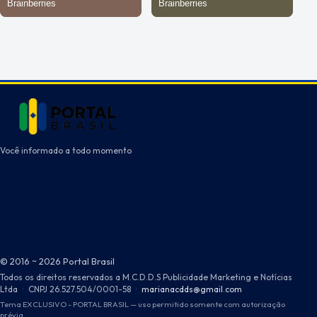
Você informado a todo momento
© 2016 ~ 2026 Portal Brasil
Todos os direitos reservados a M.C.D.D.S Publicidade Marketing e Notícias
Ltda
·
CNPJ 26.527.504/0001-58
·
marianacdds@gmail.com
Tema EXCLUSIVO - PORTAL BRASIL — uso permitido somente com autorização
prévia.