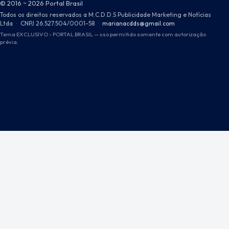
© 2016 ~ 2026 Portal Brasil
Todos os direitos reservados a M.C.D.D.S Publicidade Marketing e Notícias
Ltda
·
CNPJ 26.527.504/0001-58
·
marianacdds@gmail.com
Tema EXCLUSIVO - PORTAL BRASIL — uso permitido somente com autorização
prévia.