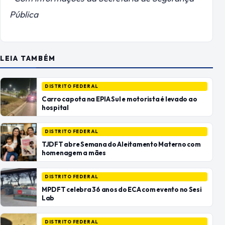
Pública
LEIA TAMBÉM
DISTRITO FEDERAL
Carro capota na EPIA Sul e motorista é levado ao
hospital
DISTRITO FEDERAL
TJDFT abre Semana do Aleitamento Materno com
homenagem a mães
DISTRITO FEDERAL
MPDFT celebra 36 anos do ECA com evento no Sesi
Lab
DISTRITO FEDERAL