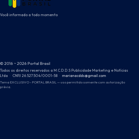
Você informado a todo momento
© 2016 ~ 2026 Portal Brasil
Todos os direitos reservados a M.C.D.D.S Publicidade Marketing e Notícias
Ltda
·
CNPJ 26.527.504/0001-58
·
marianacdds@gmail.com
Tema EXCLUSIVO - PORTAL BRASIL — uso permitido somente com autorização
prévia.