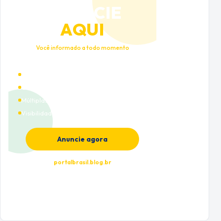
ANUNCIE
AQUI
Você informado a todo momento
Alto tráfego qualificado
Cobertura nacional
Múltiplas categorias
Visibilidade premium
Anuncie agora
portalbrasil.blog.br