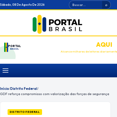
Ir
Buscar
Sábado, 08 De Agosto De 2026
⌕
para
o
conteúdo
ANUNCIE
AQUI
PORTAL
BRASIL
Alcance milhares de leitores diariament
Menu
Início
/
Distrito Federal
/
GDF reforça compromisso com valorização das forças de segurança
DISTRITO FEDERAL