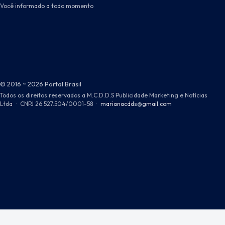
Você informado a todo momento
© 2016 ~ 2026 Portal Brasil
Todos os direitos reservados a M.C.D.D.S Publicidade Marketing e Notícias
Ltda
·
CNPJ 26.527.504/0001-58
·
marianacdds@gmail.com