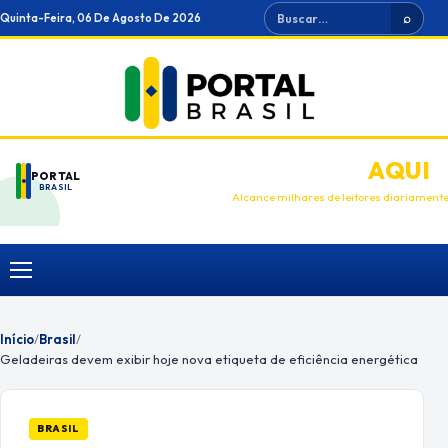
Ir
Buscar
Quinta-Feira, 06 De Agosto De 2026
⌕
para
o
conteúdo
ANUNCIE
AQUI
PORTAL
BRASIL
Alcance milhares de leitores diariament
Menu
Início
/
Brasil
/
Geladeiras devem exibir hoje nova etiqueta de eficiência energética
BRASIL