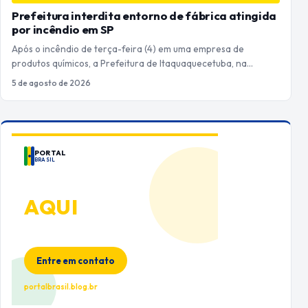
Prefeitura interdita entorno de fábrica atingida
por incêndio em SP
Após o incêndio de terça-feira (4) em uma empresa de
produtos químicos, a Prefeitura de Itaquaquecetuba, na…
5 de agosto de 2026
PORTAL
BRASIL
ANUNCIE
AQUI
Espaço premium para sua marca
no Portal Brasil
Entre em contato
portalbrasil.blog.br