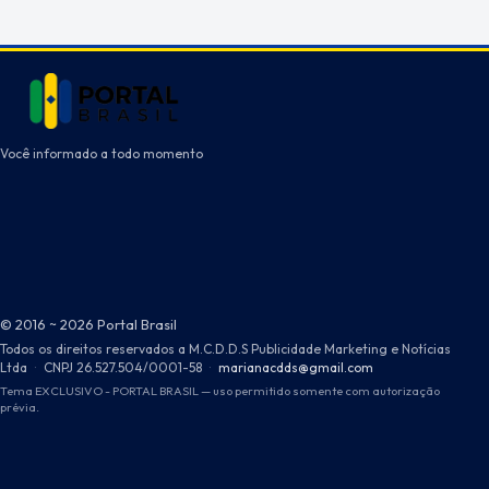
Você informado a todo momento
© 2016 ~ 2026 Portal Brasil
Todos os direitos reservados a M.C.D.D.S Publicidade Marketing e Notícias
Ltda
·
CNPJ 26.527.504/0001-58
·
marianacdds@gmail.com
Tema EXCLUSIVO - PORTAL BRASIL — uso permitido somente com autorização
prévia.