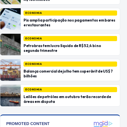
ECONOMIA
Pix amplia participação nos pagamentos em bares
e restaurantes
ECONOMIA
Petrobras tem lucro líquido de R$ 52,4 bi no
segundo trimestre
ECONOMIA
Balança comercial de julho tem superávit de US$ 7
bilhões
ECONOMIA
Leilões de petróleo em outubro terão recorde de
áreas em disputa