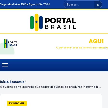
Ir
Buscar
Segunda-Feira, 10 De Agosto De 2026
⌕
para
o
conteúdo
ANUNCIE
AQUI
PORTAL
BRASIL
Alcance milhares de leitores diariament
Menu
Início
/
Economia
/
Governo edita decreto que reduz alíquotas de produtos industrializados
ECONOMIA