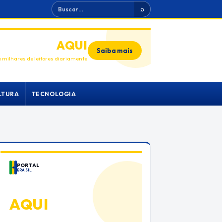
Buscar
⌕
ANUNCIE
AQUI
Saiba mais
 milhares de leitores diariamente
LTURA
TECNOLOGIA
PORTAL
BRASIL
ANUNCIE
AQUI
Espaço premium para sua marca