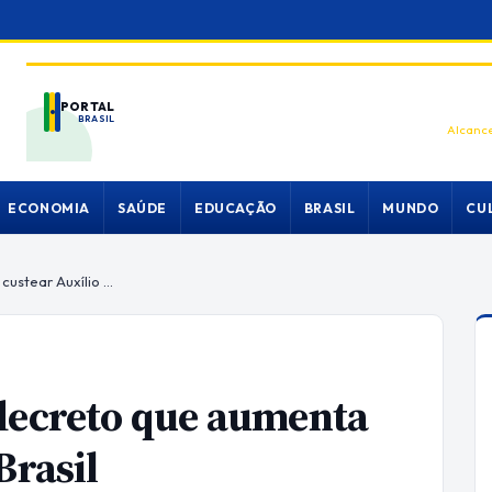
PORTAL
BRASIL
Alcance
ECONOMIA
SAÚDE
EDUCAÇÃO
BRASIL
MUNDO
CU
Governo federal publica decreto que aumenta IOF para custear Auxílio Brasil
 decreto que aumenta
Brasil