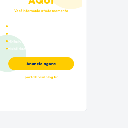
AQUI
Você informado a todo momento
Alto tráfego qualificado
Cobertura nacional
Múltiplas categorias
Visibilidade premium
Anuncie agora
portalbrasil.blog.br