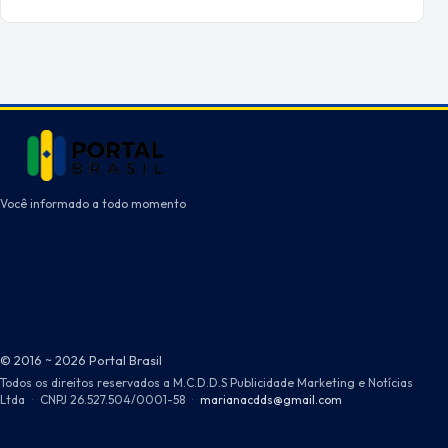
Você informado a todo momento
© 2016 ~ 2026 Portal Brasil
Todos os direitos reservados a M.C.D.D.S Publicidade Marketing e Notícias
Ltda
·
CNPJ 26.527.504/0001-58
·
marianacdds@gmail.com