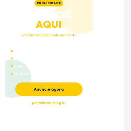
PUBLICIDADE
ANUNCIE
AQUI
Você informado a todo momento
Alto tráfego qualificado
Cobertura nacional
Múltiplas categorias
Visibilidade premium
Anuncie agora
portalbrasil.blog.br