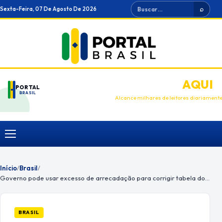
Ir
Buscar
Sexta-Feira, 07 De Agosto De 2026
⌕
para
o
conteúdo
ANUNCIE
AQUI
PORTAL
BRASIL
Alcance milhares de leitores diariament
Menu
Início
/
Brasil
/
Governo pode usar excesso de arrecadação para corrigir tabela do IR
BRASIL