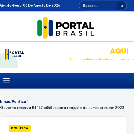
Ir
Buscar
Quinta-Feira, 06 De Agosto De 2026
⌕
para
o
conteúdo
ANUNCIE
AQUI
PORTAL
BRASIL
Alcance milhares de leitores diariament
Menu
Início
/
Política
/
Governo reserva R$ 11,7 bilhões para reajuste de servidores em 2023
POLÍTICA