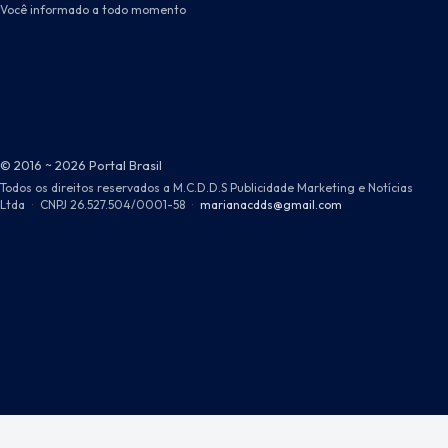
Você informado a todo momento
© 2016 ~ 2026 Portal Brasil
Todos os direitos reservados a M.C.D.D.S Publicidade Marketing e Notícias
Ltda
·
CNPJ 26.527.504/0001-58
·
marianacdds@gmail.com