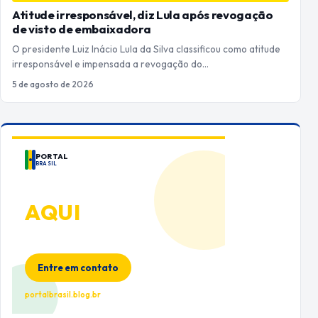
Atitude irresponsável, diz Lula após revogação
de visto de embaixadora
O presidente Luiz Inácio Lula da Silva classificou como atitude
irresponsável e impensada a revogação do…
5 de agosto de 2026
PORTAL
BRASIL
ANUNCIE
AQUI
Espaço premium para sua marca
no Portal Brasil
Entre em contato
portalbrasil.blog.br