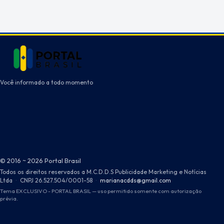
Você informado a todo momento
© 2016 ~ 2026 Portal Brasil
Todos os direitos reservados a M.C.D.D.S Publicidade Marketing e Notícias
Ltda
·
CNPJ 26.527.504/0001-58
·
marianacdds@gmail.com
Tema EXCLUSIVO - PORTAL BRASIL — uso permitido somente com autorização
prévia.