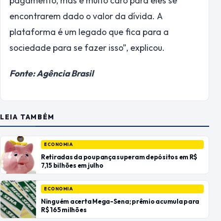
pagamento, mas é muito caro para eles se
encontrarem dado o valor da dívida. A
plataforma é um legado que fica para a
sociedade para se fazer isso”, explicou.
Fonte: Agência Brasil
LEIA TAMBÉM
ECONOMIA
Retiradas da poupança superam depósitos em R$
7,15 bilhões em julho
ECONOMIA
Ninguém acerta Mega-Sena; prêmio acumula para
R$ 165 milhões