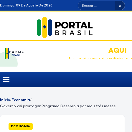
Ir
Buscar
Domingo, 09 De Agosto De 2026
⌕
para
o
conteúdo
ANUNCIE
AQUI
PORTAL
BRASIL
Alcance milhares de leitores diariament
Menu
Início
/
Economia
/
Governo vai prorrogar Programa Desenrola por mais três meses
ECONOMIA