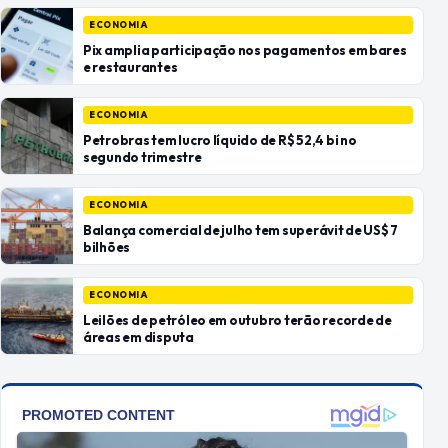
ECONOMIA
Pix amplia participação nos pagamentos em bares
e restaurantes
ECONOMIA
Petrobras tem lucro líquido de R$ 52,4 bi no
segundo trimestre
ECONOMIA
Balança comercial de julho tem superávit de US$ 7
bilhões
ECONOMIA
Leilões de petróleo em outubro terão recorde de
áreas em disputa