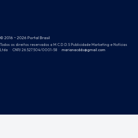
© 2016 ~ 2026 Portal Brasil
Todos os direitos reservados a M.C.D.D.S Publicidade Marketing e Notícias
Ltda
·
CNPJ 26.527.504/0001-58
·
marianacdds@gmail.com