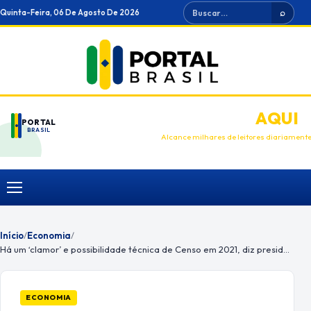
Ir
Buscar
Quinta-Feira, 06 De Agosto De 2026
⌕
para
o
conteúdo
ANUNCIE
AQUI
PORTAL
BRASIL
Alcance milhares de leitores diariament
Menu
Início
/
Economia
/
Há um ‘clamor’ e possibilidade técnica de Censo em 2021, diz presidente do IBGE
ECONOMIA