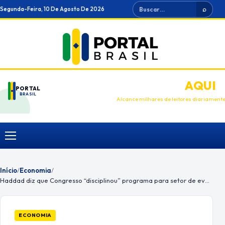
Ir
Buscar
Segunda-Feira, 10 De Agosto De 2026
⌕
para
o
conteúdo
ANUNCIE
AQUI
PORTAL
BRASIL
Alcance milhares de leitores diariament
Menu
Início
/
Economia
/
Haddad diz que Congresso “disciplinou” programa para setor de eventos
ECONOMIA