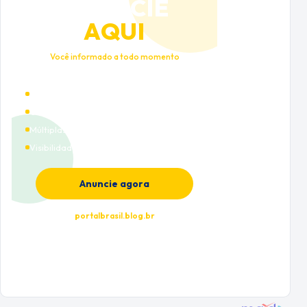
ANUNCIE
AQUI
Você informado a todo momento
Alto tráfego qualificado
Cobertura nacional
Múltiplas categorias
Visibilidade premium
Anuncie agora
portalbrasil.blog.br