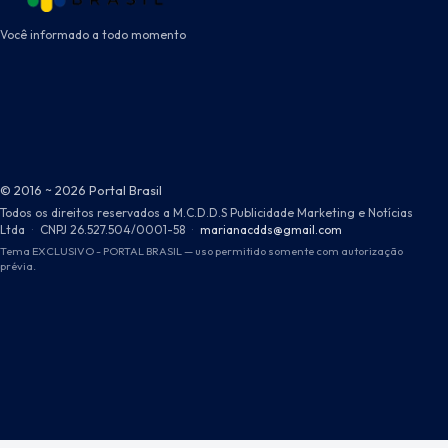
Você informado a todo momento
© 2016 ~ 2026 Portal Brasil
Todos os direitos reservados a M.C.D.D.S Publicidade Marketing e Notícias
Ltda
·
CNPJ 26.527.504/0001-58
·
marianacdds@gmail.com
Tema EXCLUSIVO - PORTAL BRASIL — uso permitido somente com autorização
prévia.