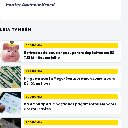
Fonte: Agência Brasil
LEIA TAMBÉM
ECONOMIA
Retiradas da poupança superam depósitos em R$
7,15 bilhões em julho
ECONOMIA
Ninguém acerta Mega-Sena; prêmio acumula para
R$ 165 milhões
ECONOMIA
Pix amplia participação nos pagamentos em bares
e restaurantes
ECONOMIA