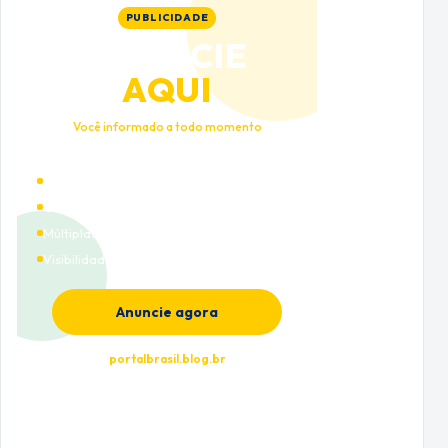
PUBLICIDADE
ANUNCIE
AQUI
Você informado a todo momento
Alto tráfego qualificado
Cobertura nacional
Múltiplas categorias
Visibilidade premium
Anuncie agora
portalbrasil.blog.br