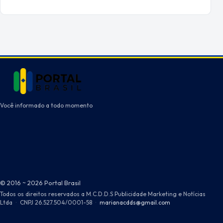
Você informado a todo momento
© 2016 ~ 2026 Portal Brasil
Todos os direitos reservados a M.C.D.D.S Publicidade Marketing e Notícias
Ltda
·
CNPJ 26.527.504/0001-58
·
marianacdds@gmail.com