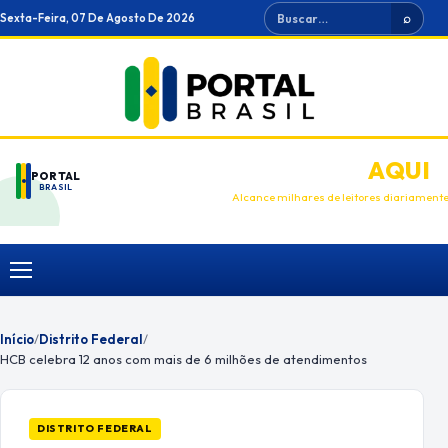
Ir
Buscar
Sexta-Feira, 07 De Agosto De 2026
⌕
para
o
conteúdo
ANUNCIE
AQUI
PORTAL
BRASIL
Alcance milhares de leitores diariament
Menu
Início
/
Distrito Federal
/
HCB celebra 12 anos com mais de 6 milhões de atendimentos
DISTRITO FEDERAL