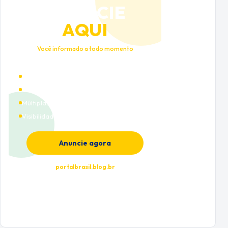
ANUNCIE
AQUI
Você informado a todo momento
Alto tráfego qualificado
Cobertura nacional
Múltiplas categorias
Visibilidade premium
Anuncie agora
portalbrasil.blog.br