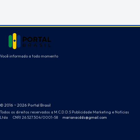
Você informado a todo momento
© 2016 ~ 2026 Portal Brasil
Todos os direitos reservados a M.C.D.D.S Publicidade Marketing e Notícias
Ltda
·
CNPJ 26.527.504/0001-58
·
marianacdds@gmail.com