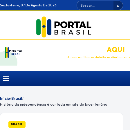
Ir
Buscar
Sexta-Feira, 07 De Agosto De 2026
⌕
para
o
conteúdo
ANUNCIE
AQUI
PORTAL
BRASIL
Alcance milhares de leitores diariament
Menu
Início
/
Brasil
/
História da independência é contada em site do bicentenário
BRASIL