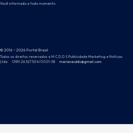
Você informado a todo momento
© 2016 ~ 2026 Portal Brasil
Todos os direitos reservados a M.C.D.D.S Publicidade Marketing e Notícias
Ltda
·
CNPJ 26.527.504/0001-58
·
marianacdds@gmail.com