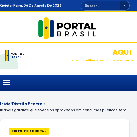
Ir
Buscar
Quinta-Feira, 06 De Agosto De 2026
⌕
para
o
conteúdo
ANUNCIE
AQUI
PORTAL
BRASIL
Alcance milhares de leitores diariament
Menu
Início
/
Distrito Federal
/
Ibaneis garante que todos os aprovados em concursos públicos serão chamados
DISTRITO FEDERAL