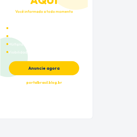
AQUI
Você informado a todo momento
Alto tráfego qualificado
Cobertura nacional
Múltiplas categorias
Visibilidade premium
Anuncie agora
portalbrasil.blog.br