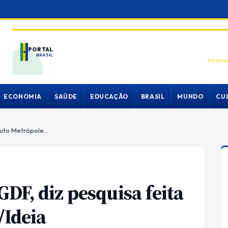
PORTAL
BRASIL
Alcance
ECONOMIA
SAÚDE
EDUCAÇÃO
BRASIL
MUNDO
CU
Ibaneis lidera disputa ao GDF, diz pesquisa feita pelo instituto Metrópoles/Ideia
GDF, diz pesquisa feita
/Ideia