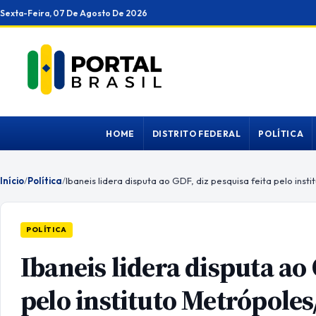
Ir
Sexta-Feira, 07 De Agosto De 2026
para
o
conteúdo
HOME
DISTRITO FEDERAL
POLÍTICA
Início
/
Política
/
POLÍTICA
Ibaneis lidera disputa ao 
pelo instituto Metrópoles