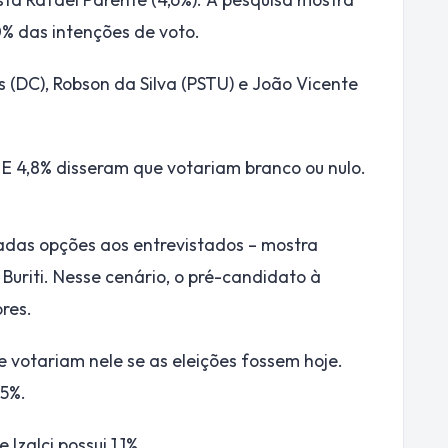
0% das intenções de voto.
s (DC), Robson da Silva (PSTU) e João Vicente
 E 4,8% disseram que votariam branco ou nulo.
adas opções aos entrevistados – mostra
 Buriti. Nesse cenário, o pré-candidato à
ores.
e votariam nele se as eleições fossem hoje.
,5%.
Izalci possui 1,1%.