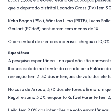
que o deputado distrital Leandro Grass (PV) tem 3,
Keka Bagno (PSol), Winston Lima (PRTB), Lucas Salle
Goulart (PCdoB) pontuaram com menos de 1%.
O percentual de eleitores indecisos chegou a 10,0%.
Espontânea
A pesquisa espontânea – na qual não são apresent
Ibaneis isolado na frente da corrida pelo Palácio do
reeleição tem 21,3% das intenções de voto dos eleit
No caso de Arruda, 3,7% dos eleitores afirmaram qu
Reguffe soma 3,0%, enquanto Rafael Parente tem 2
Leila tem 2,0% das intenções de voto espontâneas; e 