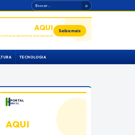
Buscar
⌕
ANUNCIE
AQUI
Saiba mais
 milhares de leitores diariamente
LTURA
TECNOLOGIA
PORTAL
BRASIL
ANUNCIE
AQUI
Espaço premium para sua marca