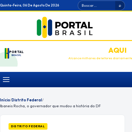
Ir
Buscar
Quinta-Feira, 06 De Agosto De 2026
⌕
para
o
conteúdo
ANUNCIE
AQUI
PORTAL
BRASIL
Alcance milhares de leitores diariament
Menu
Início
/
Distrito Federal
/
Ibaneis Rocha, o governador que mudou a história do DF
DISTRITO FEDERAL