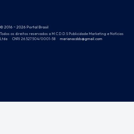
© 2016 ~ 2026 Portal Brasil
Todos os direitos reservados a M.C.D.D.S Publicidade Marketing e Notícias
Ltda
·
CNPJ 26.527.504/0001-58
·
marianacdds@gmail.com