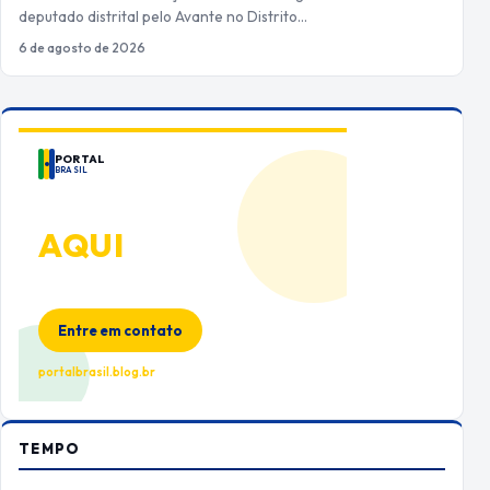
deputado distrital pelo Avante no Distrito…
6 de agosto de 2026
PORTAL
BRASIL
ANUNCIE
AQUI
Espaço premium para sua marca
no Portal Brasil
Entre em contato
portalbrasil.blog.br
TEMPO