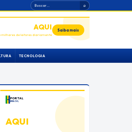
Buscar
⌕
ANUNCIE
AQUI
Saiba mais
 milhares de leitores diariamente
LTURA
TECNOLOGIA
PORTAL
BRASIL
ANUNCIE
AQUI
Espaço premium para sua marca