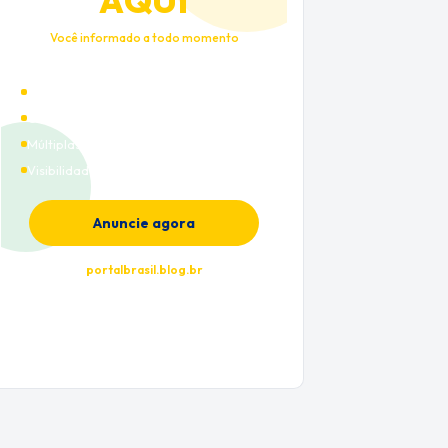
AQUI
Você informado a todo momento
Alto tráfego qualificado
Cobertura nacional
Múltiplas categorias
Visibilidade premium
Anuncie agora
portalbrasil.blog.br