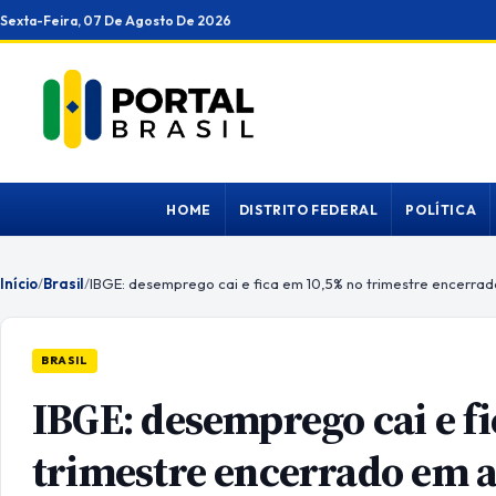
Ir
Sexta-Feira, 07 De Agosto De 2026
para
o
conteúdo
HOME
DISTRITO FEDERAL
POLÍTICA
Início
/
Brasil
/
IBGE: desemprego cai e fica em 10,5% no trimestre encerrad
BRASIL
IBGE: desemprego cai e f
trimestre encerrado em a