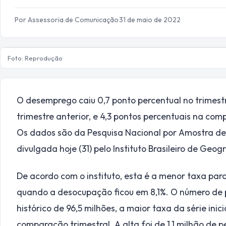
Por Assessoria de Comunicação
·
31 de maio de 2022
Foto: Reprodução
O desemprego caiu 0,7 ponto percentual no trimes
trimestre anterior, e 4,3 pontos percentuais na com
Os dados são da Pesquisa Nacional por Amostra de 
divulgada hoje (31) pelo Instituto Brasileiro de Geogr
De acordo com o instituto, esta é a menor taxa par
quando a desocupação ficou em 8,1%. O número de
histórico de 96,5 milhões, a maior taxa da série in
comparação trimestral. A alta foi de 1,1 milhão de p